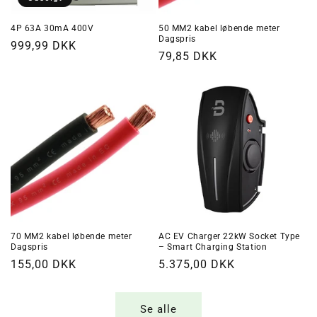
4P 63A 30mA 400V
50 MM2 kabel løbende meter
Dagspris
Normalpris
999,99 DKK
Normalpris
79,85 DKK
70 MM2 kabel løbende meter
AC EV Charger 22kW Socket Type
Dagspris
– Smart Charging Station
Normalpris
155,00 DKK
Normalpris
5.375,00 DKK
Se alle