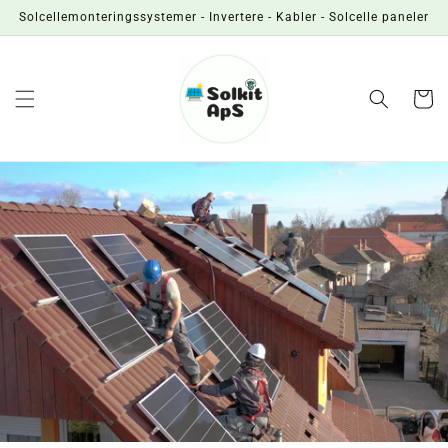
Gå til
Solcellemonteringssystemer - Invertere - Kabler - Solcelle paneler
indhold
Indkøbsk