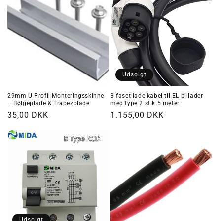
Udsolgt
29mm U-Profil Monteringsskinne
3 faset lade kabel til EL billader
– Bølgeplade & Trapezplade
med type 2 stik 5 meter
Normalpris
35,00 DKK
Normalpris
1.155,00 DKK
Udsolgt